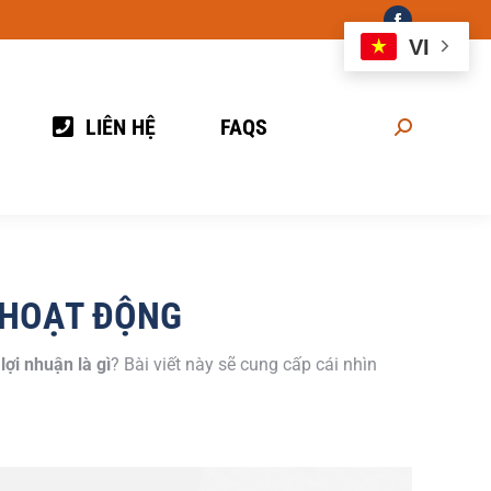
Facebook
VI
page
opens
in
LIÊN HỆ
FAQS
Search:
new
window
C HOẠT ĐỘNG
lợi nhuận là gì
? Bài viết này sẽ cung cấp cái nhìn