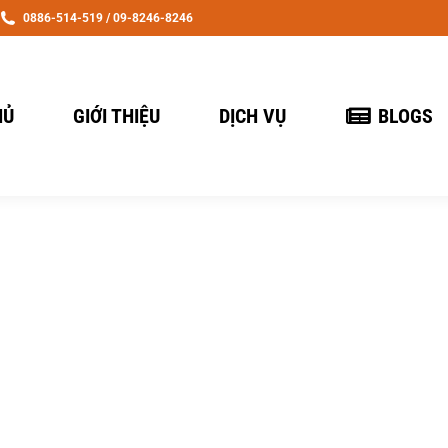
0886-514-519 / 09-8246-8246
HỦ
GIỚI THIỆU
DỊCH VỤ
BLOGS