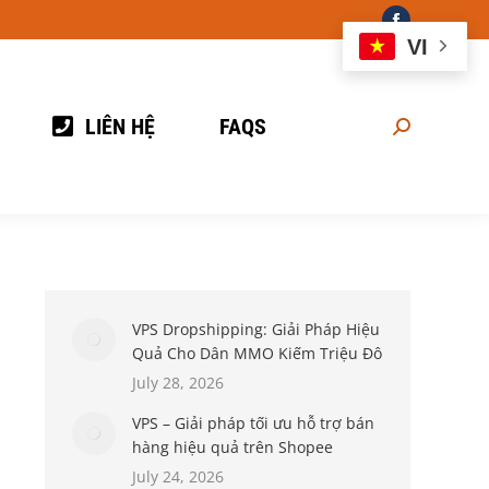
Facebook
VI
page
opens
in
LIÊN HỆ
FAQS
Search:
new
window
VPS Dropshipping: Giải Pháp Hiệu
Quả Cho Dân MMO Kiếm Triệu Đô
July 28, 2026
VPS – Giải pháp tối ưu hỗ trợ bán
hàng hiệu quả trên Shopee
July 24, 2026