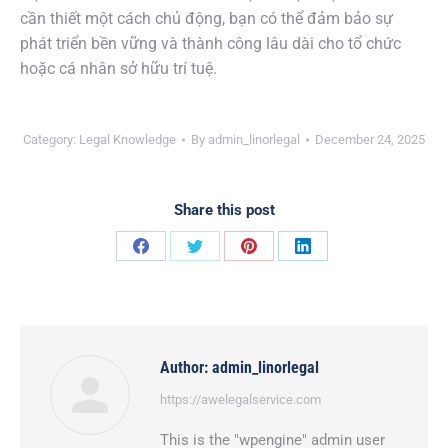
cần thiết một cách chủ động, bạn có thể đảm bảo sự
phát triển bền vững và thành công lâu dài cho tổ chức
hoặc cá nhân sở hữu trí tuệ.
Category:
Legal Knowledge
By
admin_linorlegal
December 24, 2025
Share this post
Share
Share
Share
Share
on
on
on
on
Facebook
Twitter
Pinterest
LinkedIn
Author:
admin_linorlegal
https://awelegalservice.com
This is the "wpengine" admin user