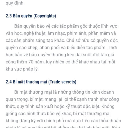
quy định.
2.3 Bản quyền (Copyrights)
Bản quyền bảo vệ các tác phẩm gốc thuộc lĩnh vực
văn học, nghệ thuật, âm nhạc, phim ảnh, phần mềm và
các sản phẩm sáng tạo khác. Chủ sở hữu có quyền độc
quyền sao chép, phân phối và biểu diễn tác phẩm. Thời
hạn bảo vệ bản quyền thường kéo dài suốt đời tác giả
cộng thêm 70 năm, tuy nhiên có thể khác nhau tại mỗi
khu vực pháp lý.
2.4 Bí mật thương mại (Trade secrets)
Bí mật thương mại là những thông tin kinh doanh
quan trọng, bí mật, mang lại lợi thế cạnh tranh như công
thức, quy trình sản xuất hoặc kỹ thuật đặc biệt. Không
giống các hình thức bảo vệ khác, bí mật thương mại
không đăng ký với chính phủ mà dựa trên các thỏa thuận
pháp lý và quy tắc nội bộ nhằm duy trì tính bảo mật. Bảo